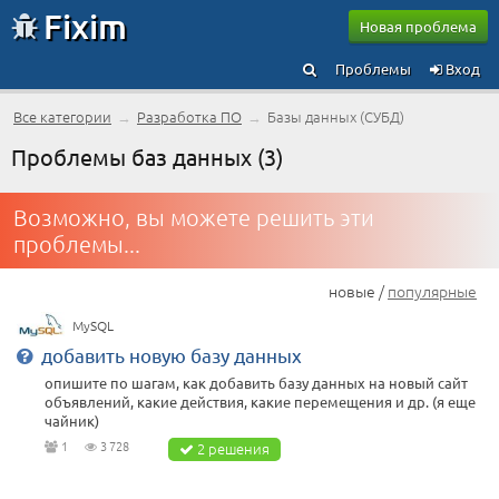
Fixim
Новая проблема
Проблемы
Вход
Все категории
→
Разработка ПО
→
Базы данных (СУБД)
Проблемы баз данных (3)
Возможно, вы можете решить эти
проблемы...
новые /
популярные
MySQL
добавить новую базу данных
опишите по шагам, как добавить базу данных на новый сайт
объявлений, какие действия, какие перемещения и др. (я еще
чайник)
1
3 728
2 решения