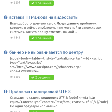
2 205
1 решение
вставка HTML-кода на видеосайты
Всем доброго времени суток. Люди, данную проблему,
которую я сейчас опубликую, я не могу найти в поисковых
системах. Так что прошу ответить на мой ...
1 843
1 решение
баннер не выравнивается по центру
[code]<body><table><tr style="text-align:center" ><td> <script
type="text/javascript"
src="http://www.skazkipro.com/js/banners.php?
code=LPOB0&size=...
2 295
2 решения
Проблема с кодировкой UTF-8
Стандартно ставлю кодировку UTF-8: [code] <meta http-
equiv="Content-Type" content="text/html; charset=utf-8" /> [/code]
Но одни браузеры нормально ...
1 972