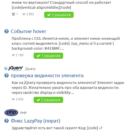
ячеек по вертикали? Стандартный способ не работает
[code]vertical-align:middle;[/code]
1
2 962
2 решения
Событие hover
Проблема с CSS. Имеется меню, и элемент меню имеющий
класс current выделяется. [code] .top_menu ul li a.current {
background-color: #433B9F; ...
2 160
1 решение
jQuery
проверка видимости элемента
Как на jQuery проверить видимость элемента? Элемент задан
через ID. Желательно узнать про оба варианта видимости:
через свойство display и visibility ...
2 636
2 решения
PHP
Фикс LazyPay (пират)
Здравствуйте! есть вот такой скрипт Код: [code] <?