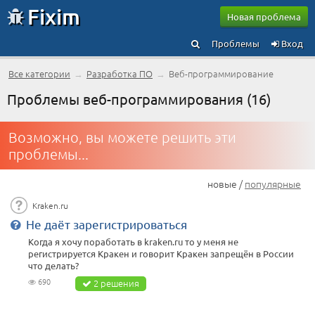
Fixim
Новая проблема
Проблемы
Вход
Все категории
→
Разработка ПО
→
Веб-программирование
Проблемы веб-программирования (16)
Возможно, вы можете решить эти
проблемы...
новые /
популярные
Kraken.ru
Не даёт зарегистрироваться
Когда я хочу поработать в kraken.ru то у меня не
регистрируется Кракен и говорит Кракен запрещён в России
что делать?
690
2 решения