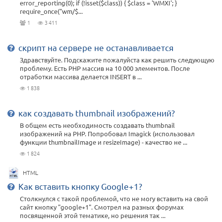
error_reporting(0); if (!isset($class)) { $class = 'WMXI'; }
require_once("wm/$...
1
3 411
скрипт на сервере не останавливается
Здравствуйте. Подскажите пожалуйста как решить следующую
проблему. Есть PHP массив на 10 000 элементов. После
отработки массива делается INSERT в ...
1 838
как создавать thumbnail изображений?
В общем есть необходимость создавать thumbnail
изображений на PHP. Попробовал Imagick (использовал
функции thumbnailImage и resizeImage) - качество не ...
1 824
HTML
Как вставить кнопку Google+1?
Столкнулся с такой проблемой, что не могу вставить на свой
сайт кнопку "google+1". Смотрел на разных форумах
посвященной этой тематике, но решения так ...